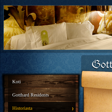
Koti
Gotthard Residents
Historiasta